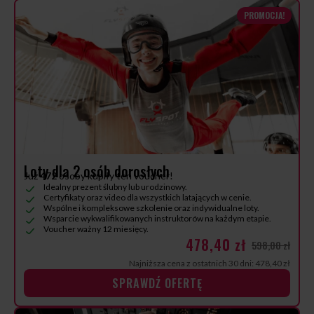
PROMOCJA!
Loty dla 2 osób dorosłych
Już
472
osoby kupiły ten voucher!
Idealny prezent ślubny lub urodzinowy.
Certyfikaty oraz video dla wszystkich latających w cenie.
Wspólne i kompleksowe szkolenie oraz indywidualne loty.
Wsparcie wykwalifikowanych instruktorów na każdym etapie.
Voucher ważny 12 miesięcy.
478,40 zł
598,00 zł
Najniższa cena z ostatnich 30 dni: 478,40 zł
SPRAWDŹ OFERTĘ