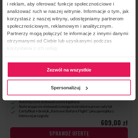
i reklam, aby oferować funkcje społecznościowe i
analizować ruch w naszej witrynie. Informacje o tym, jak
korzystasz z naszej witryny, udostępniamy partnerom
społecznościowym, reklamowym i analitycznym.
Partnerzy mogą połączyć te informacje z innymi danymi
otrzymanymi od Ciebie lub uzyskanymi podczas
korzystania z ich usług.
Zezwól na wszystkie
40 min w symulatorze Boeinga 737 + brelok
Już
30
osób kupiło ten voucher!
Spersonalizuj
40 minut w realistycznym symulatorze Boeinga 737-800
Możliwość wykonania pełnego lotu lub nawet dwóch scenariuszy
(start–lot–lądowanie)
Autentyczne doświadczenie kapitana
Stałe wsparcie doświadczonego instruktora przez cały lot
Certyfikat + brelok „Remove Before Flight” jako pamiątka z
lotniczej przygody
609,00 zł
SPRAWDŹ OFERTĘ