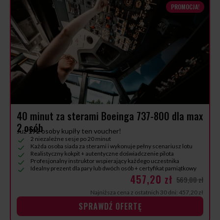
PROMOCJA!
40 minut za sterami Boeinga 737-800 dla max
2 osób
Już
192
osoby kupiły ten voucher!
2 niezależne sesje po 20 minut
Każda osoba siada za sterami i wykonuje pełny scenariusz lotu
Realistyczny kokpit + autentyczne doświadczenie pilota
Profesjonalny instruktor wspierający każdego uczestnika
Idealny prezent dla pary lub dwóch osób + certyfikat pamiątkowy
457,20 zł
569,00 zł
Najniższa cena z ostatnich 30 dni: 457,20 zł
SPRAWDŹ OFERTĘ