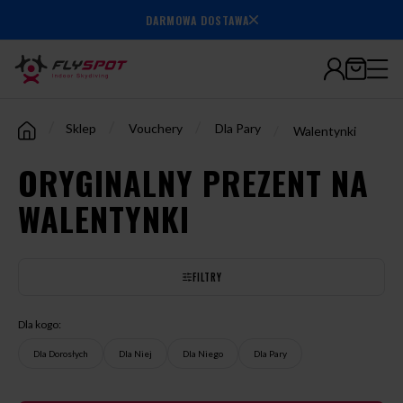
DARMOWA DOSTAWA
7.000.000+
wylatanych
minut
/
/
/
Sklep
Vouchery
Dla Pary
/
Walentynki
ORYGINALNY PREZENT NA
WALENTYNKI
FILTRY
Dla kogo:
Dla Dorosłych
Dla Niej
Dla Niego
Dla Pary