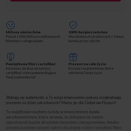
Miliony uśmiechów
100% bezpieczeństwa
Ponad 1.000.000 uszczęśliwionych
Wyszkolony instruktor jest z Tobą w
klientów z całego świata
tunelu przez cały lot
Pamiątkowy film i certyfikat
Prezent na całe życie
Na koniec atrakcji otrzymasz
Emocje i wspomnienia, które
certyfikat i video potwierdzające
odmienią Twoje życie
Twój znakomity lot!
Zbliżają się walentynki, a Ty wciąż intensywnie szukasz oryginalnego
prezentu na dzień zakochanych? Mamy go dla Ciebie we Flyspot!
To wyjątkowe vouchery na loty w nowoczesnym tunelu
aerodynamicznym, które sprawią, że zbliżające się święto
zakochanych będzie absolutnie niezwykłe i niezapomniane. Idealny
prezent powinien sprawić radość ukochanej osobie i umożliwić Wam