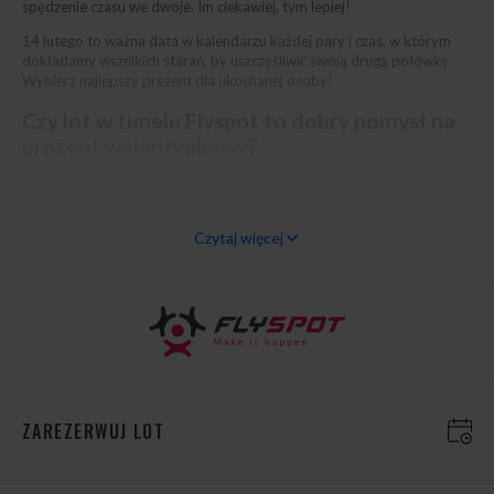
spędzenie czasu we dwoje. Im ciekawiej, tym lepiej!
14 lutego to ważna data w kalendarzu każdej pary i czas, w którym
dokładamy wszelkich starań, by uszczęśliwić swoją drugą połówkę.
Wybierz najlepszy prezent dla ukochanej osoby!
Czy lot w tunelu Flyspot to dobry pomysł na
prezent walentynkowy?
Oczywiście! Wśród wszystkich pomysłów na prezent na walentynki,
voucher na lot w tunelu aerodynamicznym zdecydowanie się
wyróżnia!
Czytaj więcej
Z okazji Dnia Świętego Walentego obdarowywaliście się już
rozmaitymi drobiazgami i gadżetami, słodkimi czekoladkami,
pluszowymi misiami i książkami? Bywaliście na seansach w kinie i na
przedstawieniach teatralnych? Praktykowaliście wspólne spacery i
oglądanie rozgwieżdżonego nieba z romantycznych miejscówek?
Czas na coś, czego jeszcze nie było! Czas na naprawdę oryginalny
prezent walentynkowy, który sprawdzi się zarówno jako praktyczny
prezent dla mężczyzny, jak i wyjątkowy prezent dla kobiety.
ZAREZERWUJ LOT
Na czym polega unikatowość i niepowtarzalność vouchera na lot w
roli prezentu? Jesteśmy przekonani, że super prezent to taki
upominek, który poza swoją wartością materialną ma również