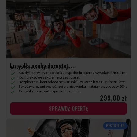
Loty dla osoby dorosłej
Już
3505
osób kupiło ten voucher!
Każdy lot trwa tyle, co skok ze spadochronem z wysokości 4000 m.
Kompleksowe szkolenie przed lotem.
Bezpieczne i kontrolowane warunki – zawsze latasz Ty i instruktor.
Świetny prezent bez górnej granicy wieku – latają nawet osoby 90+.
Certyfikat oraz wideo po locie w cenie.
299,00 zł
SPRAWDŹ OFERTĘ
BESTSELLER