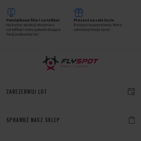
Pamiątkowy film i certyfikat
Prezent na całe życie
Na koniec atrakcji otrzymasz
Emocje i wspomnienia, które
certyfikat i video potwierdzające
odmienią Twoje życie
Twój znakomity lot!
ZAREZERWUJ LOT
SPRAWDŹ NASZ SKLEP