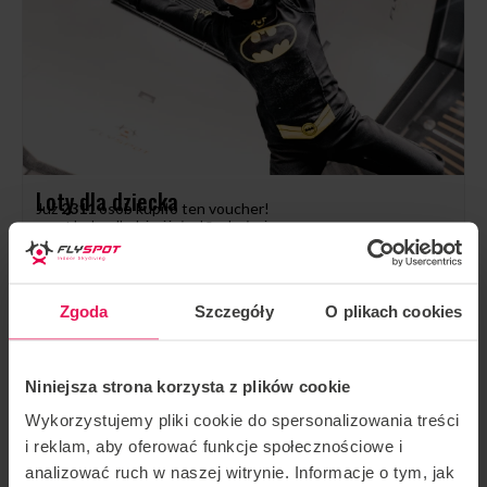
Loty dla dziecka
Już
2311
osób kupiło ten voucher!
Idealne dla dzieci już od 3 roku życia.
Pełne bezpieczeństwo i opieka wykwalifikowanego instruktora.
Bajkowe kombinezony superbohaterów.
Zamknięte kaski dla większego komfortu dziecka.
Certyfikat i video z latania.
Zgoda
Szczegóły
O plikach cookies
289,00 zł
SPRAWDŹ OFERTĘ
Niniejsza strona korzysta z plików cookie
Wykorzystujemy pliki cookie do spersonalizowania treści
i reklam, aby oferować funkcje społecznościowe i
analizować ruch w naszej witrynie. Informacje o tym, jak