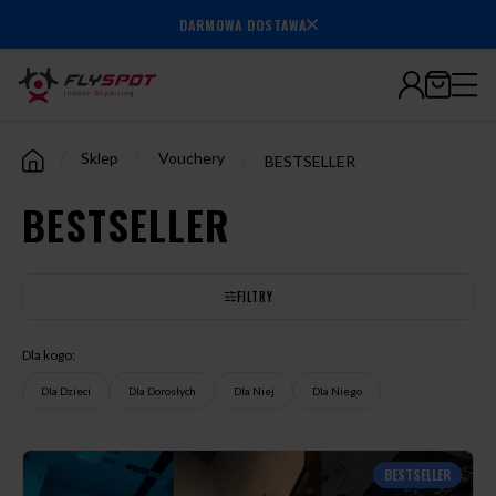
7.000.000+
DARMOWA DOSTAWA
wylatanych
minut
/
/
Sklep
Vouchery
/
BESTSELLER
BESTSELLER
FILTRY
Dla kogo:
Dla Dzieci
Dla Dorosłych
Dla Niej
Dla Niego
BESTSELLER