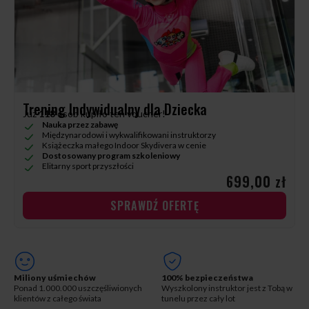
Trening Indywidualny dla Dziecka
Już
118
osób kupiło ten voucher!
Nauka przez zabawę
Międzynarodowi i wykwalifikowani instruktorzy
Książeczka małego Indoor Skydivera w cenie
Dostosowany program szkoleniowy
Elitarny sport przyszłości
699,00 zł
SPRAWDŹ OFERTĘ
Miliony uśmiechów
100% bezpieczeństwa
Ponad 1.000.000 uszczęśliwionych
Wyszkolony instruktor jest z Tobą w
klientów z całego świata
tunelu przez cały lot