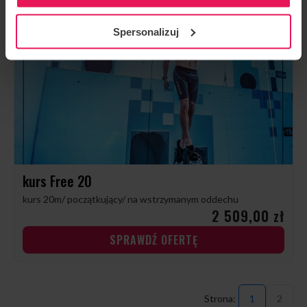
Spersonalizuj
kurs Free 20
kurs 20m/ początkujący/ na wstrzymanym oddechu
2 509,00 zł
SPRAWDŹ OFERTĘ
1
2