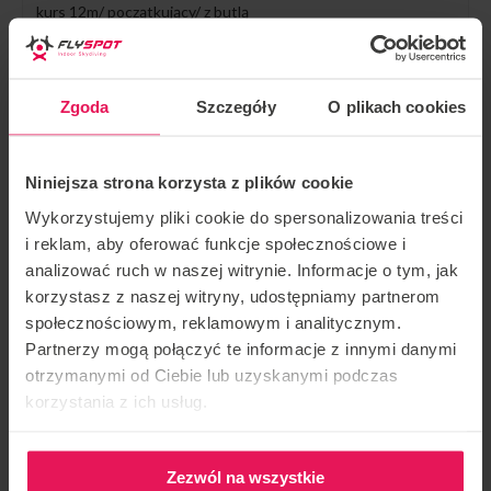
kurs 12m/ początkujący/ z butlą
1 609,00 zł
SPRAWDŹ OFERTĘ
Zgoda
Szczegóły
O plikach cookies
Niniejsza strona korzysta z plików cookie
Wykorzystujemy pliki cookie do spersonalizowania treści
i reklam, aby oferować funkcje społecznościowe i
analizować ruch w naszej witrynie. Informacje o tym, jak
korzystasz z naszej witryny, udostępniamy partnerom
społecznościowym, reklamowym i analitycznym.
Partnerzy mogą połączyć te informacje z innymi danymi
otrzymanymi od Ciebie lub uzyskanymi podczas
kurs SCUBA 18
korzystania z ich usług.
kurs 18m/ początkujący/ z butlą
2 709,00 zł
SPRAWDŹ OFERTĘ
Zezwól na wszystkie