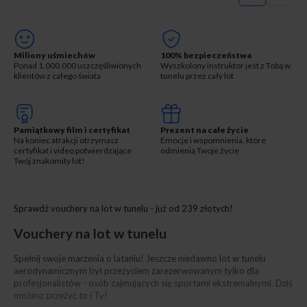
Miliony uśmiechów
100% bezpieczeństwa
Ponad 1.000.000 uszczęśliwionych
Wyszkolony instruktor jest z Tobą w
klientów z całego świata
tunelu przez cały lot
Pamiątkowy film i certyfikat
Prezent na całe życie
Na koniec atrakcji otrzymasz
Emocje i wspomnienia, które
certyfikat i video potwierdzające
odmienią Twoje życie
Twój znakomity lot!
Sprawdź vouchery na lot w tunelu - już od 239 złotych!
Vouchery na lot w tunelu
Spełnij swoje marzenia o lataniu! Jeszcze niedawno lot w tunelu
aerodynamicznym był przeżyciem zarezerwowanym tylko dla
profesjonalistów - osób zajmujących się sportami ekstremalnymi. Dziś
możesz przeżyć to i Ty!