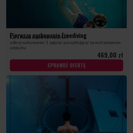
Pierwsze nurkowanie Freediving
Już
1
osoba kupiła ten voucher!
odkryj nurkowanie/ 1 zajęcia/ początkujący/ na wstrzymanym
oddechu
469,00 zł
SPRAWDŹ OFERTĘ