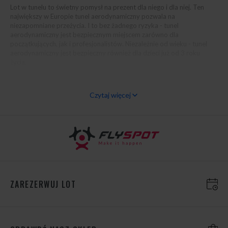
Lot w tunelu to świetny pomysł na prezent dla niego i dla niej. Ten
największy w Europie tunel aerodynamiczny pozwala na
niezapomniane przeżycia. I to bez żadnego ryzyka - tunel
aerodynamiczny jest bezpiecznym miejscem zarówno dla
początkujących, jak i profesjonalistów. Niezależnie od wieku - tunel
aerodynamiczny jest bezpieczny również
dla dzieci
już od 3 roku
życia.
Vouchery na prezent
Czytaj więcej
Szukasz oryginalnego pomysłu na voucher prezentowy? Tunel
aerodynamiczny to świetne miejsce na spełnienie marzeń o lataniu.
Sprawdź naszą ofertę na vouchery do tunelu Flyspot. Mamy vouchery
zarówno dla osób indywidualnych, jak i dla grup.
ZAREZERWUJ LOT