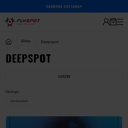
7.000.000+
DARMOWA DOSTAWA
wylatanych
minut
/
Sklep
/
Deepspot
DEEPSPOT
FILTRY
Dla kogo:
Dla Dorosłych