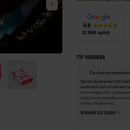
4.8
12 968 opinii
TYP VOUCHERA
Spraw, by prezent był spe
zachwycił już od pierwsz
lot w eleganckim opakowan
załączonym mini albumem in
Indoor Skydiverów.
SPRAWDŹ SZCZEGÓŁY