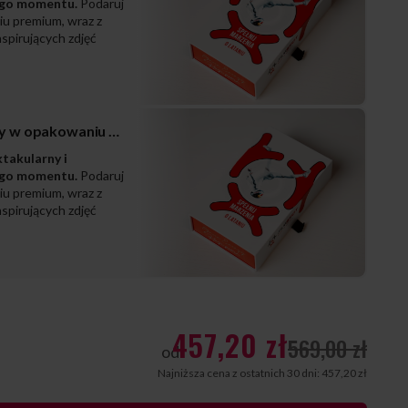
ego momentu.
Podaruj
iu premium, wraz z
spirujących zdjęć
Zestaw prezentowy w opakowaniu PREMIUM
ktakularny i
ego momentu.
Podaruj
iu premium, wraz z
spirujących zdjęć
457,20 zł
569,00 zł
od
Najniższa cena z ostatnich 30 dni: 457,20 zł