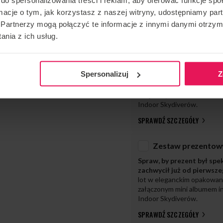
ormacje o tym, jak korzystasz z naszej witryny, udostępniamy p
Partnerzy mogą połączyć te informacje z innymi danymi otrzym
nia z ich usług.
Spraw, by prezent był spe
Spersonalizuj
Z
zachwycił już od pierwsz
lot w eleganckim opakowan
załączonym mini albumem in
Indoor Skydiverów.
SPRAWDŹ SZCZEGÓŁY
Spraw, by prezent był spe
zachwycił już od pierwsz
lot w eleganckim opakowan
załączonym mini albumem in
Indoor Skydiverów.
SPRAWDŹ SZCZEGÓŁY