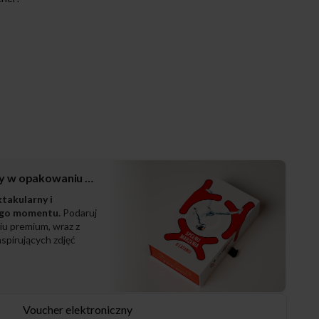
Zestaw prezentowy w opakowaniu PREMIUM
ktakularny i
ego momentu.
Podaruj
iu premium, wraz z
spirujących zdjęć
Voucher elektroniczny