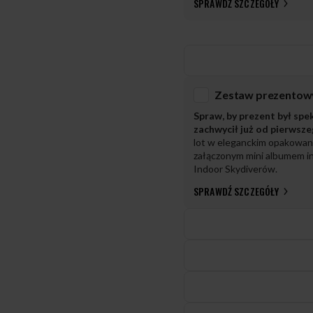
SPRAWDŹ SZCZEGÓŁY
Spraw, by prezent był spe
zachwycił już od pierwsz
lot w eleganckim opakowan
załączonym mini albumem in
Indoor Skydiverów.
SPRAWDŹ SZCZEGÓŁY