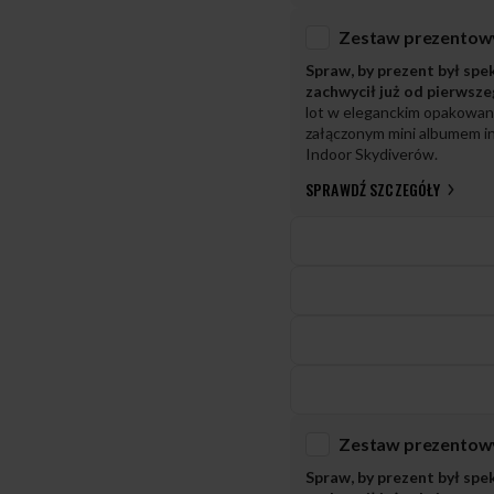
Spraw, by prezent był spe
zachwycił już od pierwsz
lot w eleganckim opakowan
załączonym mini albumem in
Indoor Skydiverów.
SPRAWDŹ SZCZEGÓŁY
Spraw, by prezent był spe