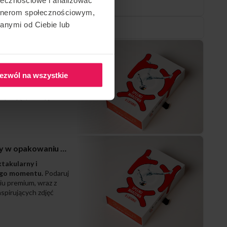
Voucher elektroniczny
artnerom społecznościowym,
anymi od Ciebie lub
Voucher elektroniczny
Zestaw prezentowy w opakowaniu PREMIUM
ktakularny i
ezwól na wszystkie
ego momentu.
Podaruj
iu premium, wraz z
spirujących zdjęć
Zestaw prezentowy w opakowaniu PREMIUM
ktakularny i
ego momentu.
Podaruj
iu premium, wraz z
spirujących zdjęć