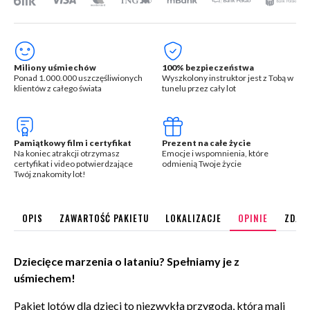
Miliony uśmiechów
100% bezpieczeństwa
Ponad 1.000.000 uszczęśliwionych
Wyszkolony instruktor jest z Tobą w
klientów z całego świata
tunelu przez cały lot
Pamiątkowy film i certyfikat
Prezent na całe życie
Na koniec atrakcji otrzymasz
Emocje i wspomnienia, które
certyfikat i video potwierdzające
odmienią Twoje życie
Twój znakomity lot!
OPIS
ZAWARTOŚĆ PAKIETU
LOKALIZACJE
OPINIE
ZDJĘC
Dziecięce marzenia o lataniu? Spełniamy je z
uśmiechem!
Pakiet lotów dla dzieci to niezwykła przygoda, którą mali