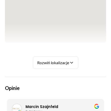
stanie się prawdziwym Superflyerem Flyspot!
Zestaw prezentowy
Pakiet dostępny jest w formie
vouchera elektronicznego, który
otrzymasz w kilka minut po
zakupie na maila, lub jako elegancki
zestaw prezentowy w stylowym
pudełku z kartą upominkową.
WARSZAWA
Masz pytania?
ul. Wspólna Droga 1, 05-850 Mory
Rozwiń lokalizacje
Sprawdź sekcję
Najczęściej zadawanych pytań
lub zobacz,
+48 698 626 800
jak wygląda
latanie we Flyspot
.
KATOWICE
Opinie
ul. Chorzowska 100, 40-101
Katowice
+48 698 626 400
Marcin Szajnfeld