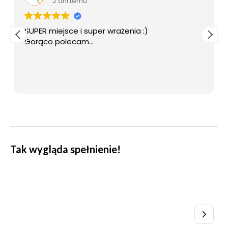
2 dni temu
WROCŁAW
SUPER miejsce i super wrażenia :)
ul. Lotnicza 8, 55-050 Mirosławice
Gorąco polecam...
+48 698 626 700
GDAŃSK
ul. Juliusza Słowackiego 197A, 80-298
Gdańsk
+48 698 626 500
Tak wygląda spełnienie!