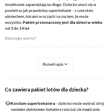
śmiałkowie zapamiętają na długo. Dziecko unosi się w
powietrzu jak prawdziwy superbohater - z szerokim
uśmiechem, iskrami w oczach i uczuciem, że może
wszystko.
Pakiet przeznaczony jest dla dzieci w wieku
od 3 do 14 lat
Dlaczego warto?
Latanie w tunelu to przeżycie, które buduje pewność
siebie, odwagę i zostawia w sercu dziecięcą wiarę w
to, że niebo naprawdę jest na wyciągnięcie ręki.
Latamy w pełni bezpiecznych, kontrolowanych
Rozwiń opis
warunkach, pod opieką troskliwych instruktorów,
którzy uwielbiają pracę z dziećmi.
Prędkość powietrza dopasowujemy do wieku i wagi, a
specjalne kombinezony i kaski w dziecięcych
Co zawiera pakiet lotów dla dziecka?
rozmiarach sprawiają, że nawet trzylatki czują się u
nas komfortowo i swobodnie.
Flyspot to miejsce, gdzie dzieją się rzeczy niezwykłe.
Kostium superbohatera
- dziecko może wybrać strój
swojego ulubionego bohatera i poczuć się magicznie.