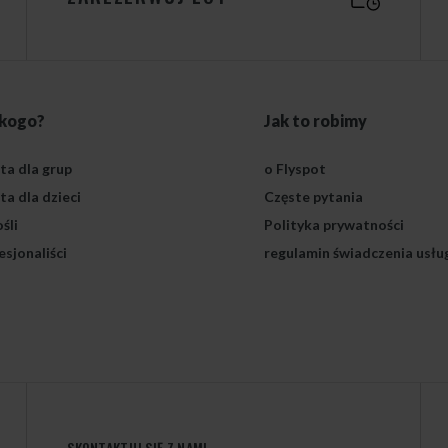
 kogo?
Jak to robimy
ta dla grup
o Flyspot
ta dla dzieci
Częste pytania
śli
Polityka prywatności
esjonaliści
regulamin świadczenia usłu
SKONTAKTUJ SIĘ Z NAMI