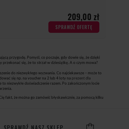
209,00 zł
SPRAWDŹ OFERTĘ
jącą przygodę. Pomyśl, co poczuje, gdy dowie się, że dzięki
by przekonać się, że to strzał w dziesiątkę. A o czym mowa?
oszenie do niezwykłego wyzwania. Co najciekawsze – może to
wać się np. na voucher na 2 lub 4 loty na
prezent dla
jecie to niezwykłe doświadczenie razem. Po zakończonym locie
arzenia.
 Cię fakt, że można go zamówić błyskawicznie, za pomocą kilku
SPRAWDŹ NASZ SKLEP