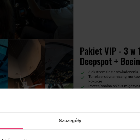
Pakiet VIP - 3 w 
Deepspot + Boei
3 ekstremalne doświadczenia
Tunel aerodynamiczny, nurkowa
kokpicie
Profesjonalna opieka międzyn
Prezent premium dla miłośnik
Ważność vouchera do 12 mies
Szczegóły