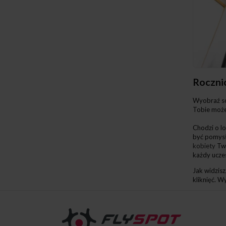
Rocznic
Wyobraź sob
Tobie może 
Chodzi o l
być pomysł
kobiety
Twe
każdy uczes
Jak widzisz
kliknięć. W