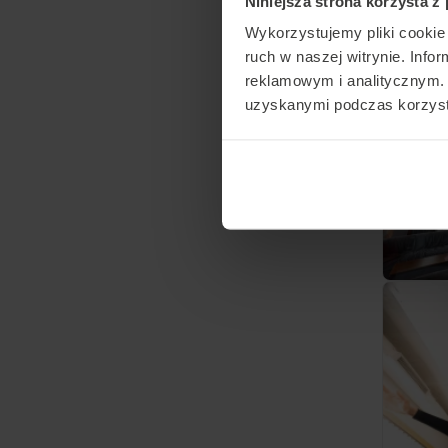
Niniejsza strona korzysta z
Wykorzystujemy pliki cookie 
ruch w naszej witrynie. Inf
reklamowym i analitycznym. 
uzyskanymi podczas korzysta