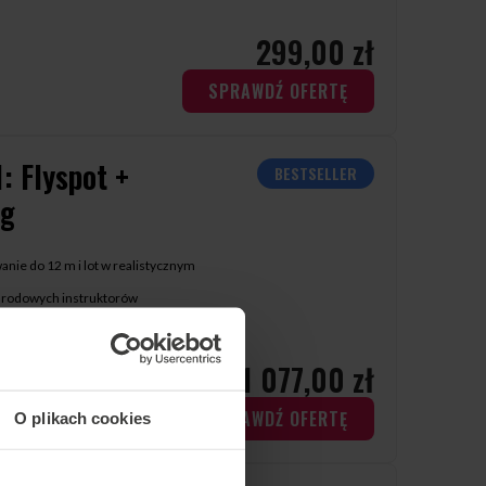
299,00 zł
SPRAWDŹ OFERTĘ
1: Flyspot +
BESTSELLER
ng
nie do 12 m i lot w realistycznym
arodowych instruktorów
ów sportów ekstremalnych
ięcy
1 077,00 zł
SPRAWDŹ OFERTĘ
O plikach cookies