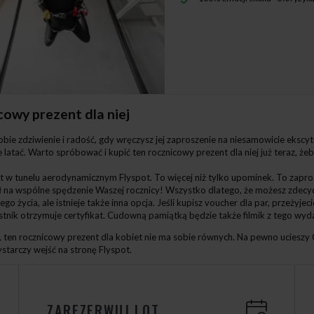
owy prezent dla niej
ie zdziwienie i radość, gdy wręczysz jej zaproszenie na niesamowicie ekscytu
latać. Warto spróbować i kupić ten rocznicowy prezent dla niej już teraz, że
ot w tunelu aerodynamicznym Flyspot. To więcej niż tylko upominek. To zapr
 na wspólne spędzenie Waszej rocznicy! Wszystko dlatego, że możesz zdecydo
go życia, ale istnieje także inna opcja. Jeśli kupisz voucher dla par, przeży
tnik otrzymuje certyfikat. Cudowną pamiątką będzie także filmik z tego wyd
, ten rocznicowy prezent dla kobiet nie ma sobie równych. Na pewno ucieszy
ystarczy wejść na stronę Flyspot.
ZAREZERWUJ LOT