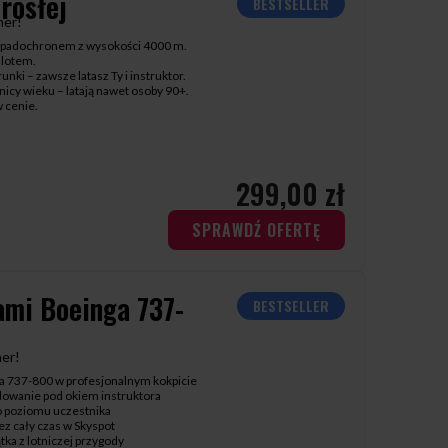
rosłej
BESTSELLER
her!
e spadochronem z wysokości 4000 m.
 lotem.
ki – zawsze latasz Ty i instruktor.
nicy wieku – latają nawet osoby 90+.
w cenie.
299,00 zł
SPRAWDŹ OFERTĘ
ami Boeinga 737-
BESTSELLER
her!
a 737-800 w profesjonalnym kokpicie
 lądowanie pod okiem instruktora
 poziomu uczestnika
ez cały czas w Skyspot
tka z lotniczej przygody