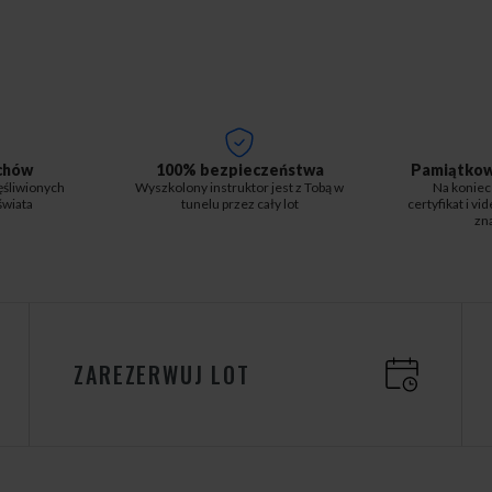
chów
100% bezpieczeństwa
Pamiątkowy
ęśliwionych
Wyszkolony instruktor jest z Tobą w
Na koniec
świata
tunelu przez cały lot
certyfikat i v
zna
ZAREZERWUJ LOT