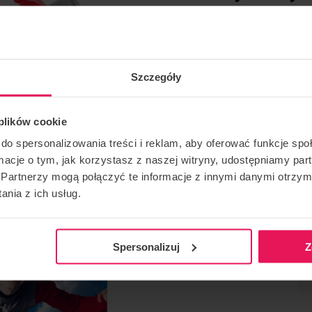
+ 2 dla dziecka
Już
314
osób kupiło ten voucher!
Idealna rodzinna atrakcja.
Wspólne, kompleksowe szkolenie i indywidualn
Bajkowe kombinezony ulubionych superbohate
Voucher ważny 12 miesięcy.
Szczegóły
Certyfikaty oraz video dla wszystkich latającyc
 plików cookie
do spersonalizowania treści i reklam, aby oferować funkcje sp
ormacje o tym, jak korzystasz z naszej witryny, udostępniamy p
Partnerzy mogą połączyć te informacje z innymi danymi otrzym
nia z ich usług.
Pakiet VIP – 4 loty dla 
dorosłej
Już
621
osoba kupiła ten voucher!
Spersonalizuj
Z