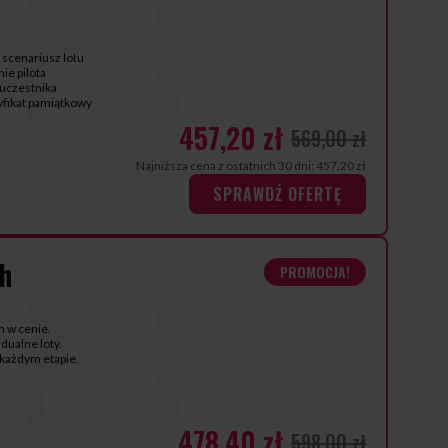
 scenariusz lotu
ie pilota
 uczestnika
tyfikat pamiątkowy
457,20 zł
569,00 zł
Najniższa cena z ostatnich 30 dni: 457,20 zł
SPRAWDŹ OFERTĘ
ch
PROMOCJA!
h w cenie.
dualne loty.
każdym etapie.
478,40 zł
598,00 zł