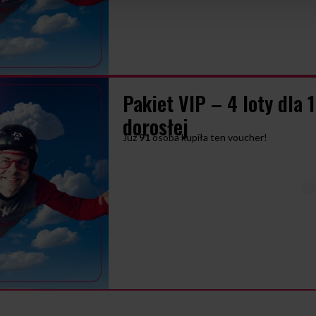
Pakiet VIP – 4 loty dla 
dorosłej
Już
91
osoba kupiła ten voucher!