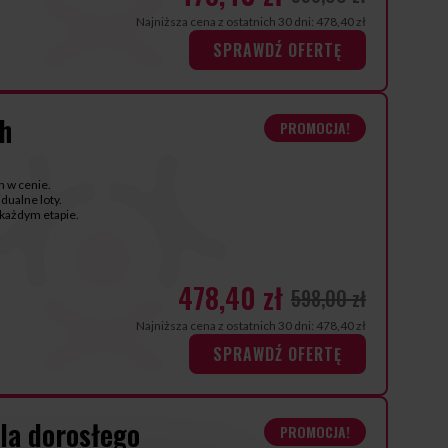
Najniższa cena z ostatnich 30 dni: 478,40 zł
SPRAWDŹ OFERTĘ
ch
PROMOCJA!
h w cenie.
dualne loty.
każdym etapie.
478,40 zł
598,00 zł
Najniższa cena z ostatnich 30 dni: 478,40 zł
SPRAWDŹ OFERTĘ
dla dorosłego
PROMOCJA!