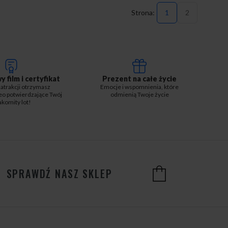
1
2
 film i certyfikat
Prezent na całe życie
 atrakcji otrzymasz
Emocje i wspomnienia, które
ideo potwierdzające Twój
odmienią Twoje życie
komity lot!
SPRAWDŹ NASZ SKLEP