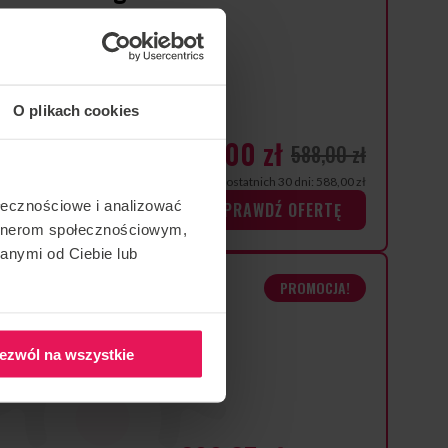
e loty.
rów dla dziecka.
O plikach cookies
h w cenie.
529,00 zł
588,00 zł
Najniższa cena z ostatnich 30 dni: 588,00 zł
ołecznościowe i analizować
SPRAWDŹ OFERTĘ
artnerom społecznościowym,
anymi od Ciebie lub
1 osoby
PROMOCJA!
ezwól na wszystkie