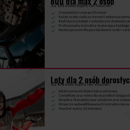
800 dla max 2 osób
Już
193
osoby kupiły ten voucher!
2 niezależne sesje po 20 minut
Każda osoba siada za sterami i wykonuje pełny
Realistyczny kokpit + autentyczne doświadczen
Profesjonalny instruktor wspierający każdego
Idealny prezent dla pary lub dwóch osób + cer
Loty dla 2 osób dorosły
Już
475
osób kupiło ten voucher!
Idealny prezent ślubny lub urodzinowy.
Certyfikaty oraz video dla wszystkich latającyc
Wspólne i kompleksowe szkolenie oraz indywi
Wsparcie wykwalifikowanych instruktorów na 
Voucher ważny 12 miesięcy.