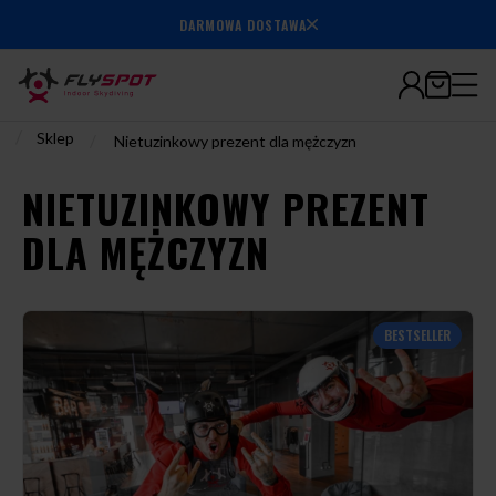
7.000.000+
DARMOWA DOSTAWA
wylatanych
minut
/
Sklep
/
Nietuzinkowy prezent dla mężczyzn
NIETUZINKOWY PREZENT
DLA MĘŻCZYZN
BESTSELLER