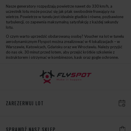
Nasze generatory rozpędzają powietrze nawet do 330 km/h, a
uczestnik lotu może poczuć się jak ptak swobodnie fruwający na
wietrze. Powietrze w tunelu jest idealnie gładkie i równe, pozbawione
turbulencji, co zapewnia maksymalną satysfakcję z każdej sekundy
lotu.
O czym warto uprzedzić obdarowaną osobę? Voucher na lot w tunelu
aerodynamicznym Flyspot można zrealizować w 4 lokalizacjach – w
Warszawie, Katowicach, Gdańsku oraz we Wrocławiu. Należy przyjść
do nas ok. 30 minut przed lotem, aby przejść krótkie szkolenie z
instruktorem i otrzymać w kombinezon, kask oraz gogle ochronne.
ZAREZERWUJ LOT
SPRAWDŹ NASZ SKLEP