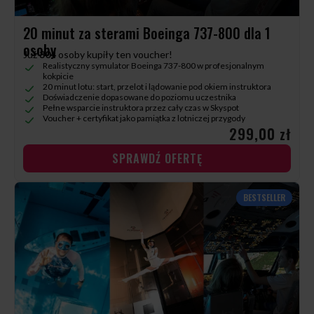
20 minut za sterami Boeinga 737-800 dla 1
osoby
Już
304
osoby kupiły ten voucher!
Realistyczny symulator Boeinga 737-800 w profesjonalnym
kokpicie
20 minut lotu: start, przelot i lądowanie pod okiem instruktora
Doświadczenie dopasowane do poziomu uczestnika
Pełne wsparcie instruktora przez cały czas w Skyspot
Voucher + certyfikat jako pamiątka z lotniczej przygody
299,00 zł
SPRAWDŹ OFERTĘ
BESTSELLER