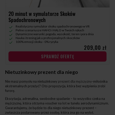
20 minut w symulatorze Skoków
Spadochronowych
Realistyczny symulator skoku spadochronowego w VR
Pełne scenariusze HAHO i HALO w Twoich rękach
Dynamiczne warunki: pogoda, wysokość, teren i pora dnia
Nauka i trening jak u profesjonalnych skoczków
100% emocji skoku - 0% ryzyka
209,00 zł
SPRAWDŹ OFERTĘ
Nietuzinkowy prezent dla niego
Nie masz pomysłu na nietuzinkowy
prezent dla mężczyzny
-miłośnika
ekstremalnych przeżyć? Oto propozycja, która bez wątpienia zrobi
furorę.
Ekscytacja, adrenalina, swobodne spadanie – to wszystko czeka na
mężczyznę, która otrzyma voucher na lot w tunelu aerodynamicznym.
Gwarantujemy, że będzie to dla niego nietuzinkowy prezent –
zwłaszcza podarowany przez osobę, która zna go na wylot.