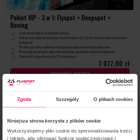
Pakiet VIP - 3 w 1: Flyspot + Deepspot +
Boeing
3 ekstremalne doświadczenia
Tunel aerodynamiczny, nurkowanie do 12 m i lot w realistycznym
kokpicie
Profesjonalna opieka międzynarodowych instruktorów
Prezent premium dla miłośników sportów ekstremalnych
Ważność vouchera do 12 miesięcy
1 077,00 zł
SPRAWDŹ OFERTĘ
Zgoda
Szczegóły
O plikach cookies
Niniejsza strona korzysta z plików cookie
Wykorzystujemy pliki cookie do spersonalizowania treści
i reklam, aby oferować funkcje społecznościowe i