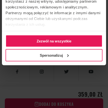
korzystasz z naszej witryny, udostępniamy partnerom
SKONTAKTUJ SIĘ Z NAMI
społecznościowym, reklamowym i analitycznym.
Partnerzy mogą połączyć te informacje z innymi danymi
otrzymanymi od Ciebie lub uzyskanymi podczas
Flyspot
korzystania z ich usług.
Dla kogo?
Zezwól na wszystkie
Jak to robimy
Spersonalizuj
Sklep Flyspot
© 2026 FLYSPOT
359,00 ZŁ
DODAJ DO KOSZYKA