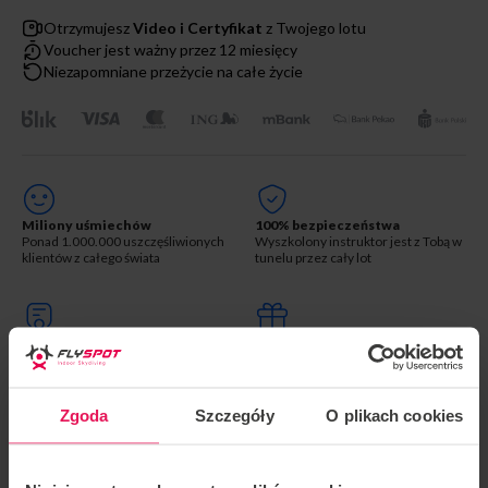
Otrzymujesz
Video i Certyfikat
z Twojego lotu
Voucher jest ważny przez 12 miesięcy
Niezapomniane przeżycie na całe życie
Miliony uśmiechów
100% bezpieczeństwa
Ponad 1.000.000 uszczęśliwionych
Wyszkolony instruktor jest z Tobą w
klientów z całego świata
tunelu przez cały lot
Pamiątkowy film i certyfikat
Prezent na całe życie
Na koniec atrakcji otrzymasz
Emocje i wspomnienia, które
certyfikat i video potwierdzające
odmienią Twoje życie
Twój znakomity lot!
Zgoda
Szczegóły
O plikach cookies
OPIS
LOKALIZACJE
OPINIE