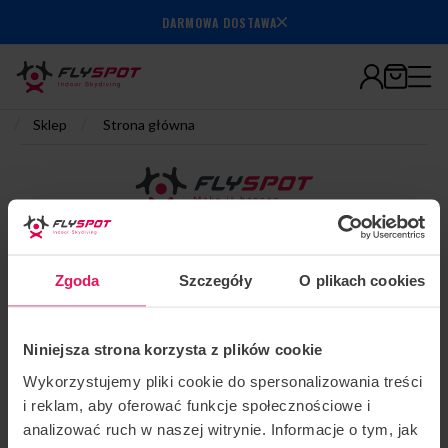
DARMOWA DOSTAWA
Bezpieczne płatności
/
/
Sklep
Strona główna
ZAREZERWUJ LOT
Zgoda
Szczegóły
O plikach cookies
Niniejsza strona korzysta z plików cookie
SPRAWDŹ NASZ SKLEP
Wykorzystujemy pliki cookie do spersonalizowania treści
i reklam, aby oferować funkcje społecznościowe i
analizować ruch w naszej witrynie. Informacje o tym, jak