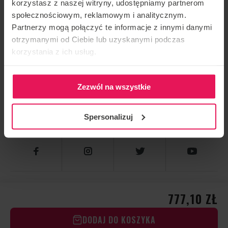
korzystasz z naszej witryny, udostępniamy partnerom
SKONTAKTUJ SIĘ Z NAMI
społecznościowym, reklamowym i analitycznym.
Partnerzy mogą połączyć te informacje z innymi danymi
otrzymanymi od Ciebie lub uzyskanymi podczas
Flyspot
korzystania z ich usług.
Dla kogo?
Zezwól na wszystkie
Jak to robimy
Spersonalizuj
Sklep Flyspot
© 2026 FLYSPOT
777,10 ZŁ
DODAJ DO KOSZYKA