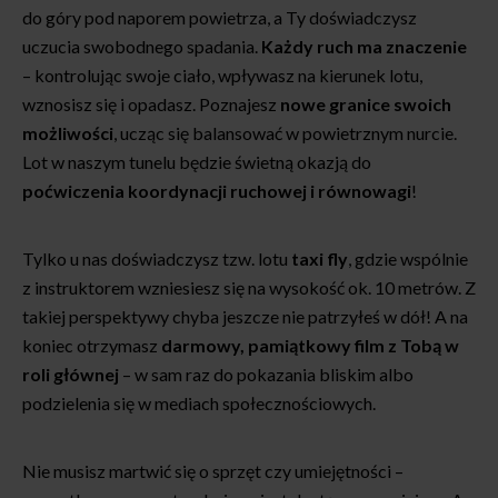
do góry pod naporem powietrza, a Ty doświadczysz
uczucia swobodnego spadania.
Każdy ruch ma znaczenie
– kontrolując swoje ciało, wpływasz na kierunek lotu,
wznosisz się i opadasz. Poznajesz
nowe granice swoich
możliwości
, ucząc się balansować w powietrznym nurcie.
Lot w naszym tunelu będzie świetną okazją do
poćwiczenia koordynacji ruchowej i równowagi
!
Tylko u nas doświadczysz tzw. lotu
taxi fly
, gdzie wspólnie
z instruktorem wzniesiesz się na wysokość ok. 10 metrów. Z
takiej perspektywy chyba jeszcze nie patrzyłeś w dół! A na
koniec otrzymasz
darmowy, pamiątkowy film z Tobą w
roli głównej
– w sam raz do pokazania bliskim albo
podzielenia się w mediach społecznościowych.
Nie musisz martwić się o sprzęt czy umiejętności –