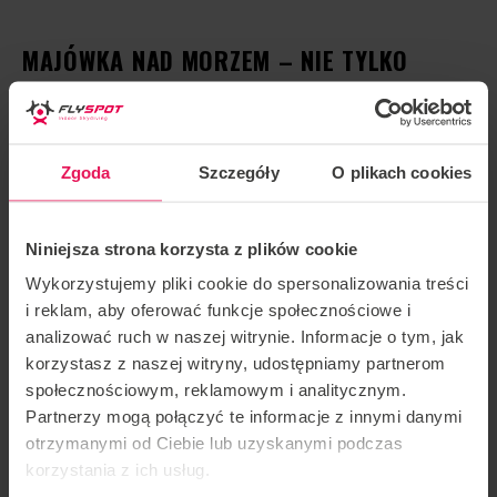
MAJÓWKA NAD MORZEM – NIE TYLKO
PLAŻA I LODY
Bałtyk wiosną ma swój niepowtarzalny urok. Nie bez
Zgoda
Szczegóły
O plikach cookies
powodu – słońce, szum fal i zapach morskiej bryzy tworzą
wymarzoną atmosferę do wypoczynku. Ale tym razem,
Niniejsza strona korzysta z plików cookie
zamiast typowego plażowania, spróbuj czegoś nowego.
Wykorzystujemy pliki cookie do spersonalizowania treści
i reklam, aby oferować funkcje społecznościowe i
Co powiesz na kitesurfing w Chałupach albo windsurfing w
analizować ruch w naszej witrynie. Informacje o tym, jak
Jastarni? A może przejażdżka rowerowa wzdłuż klifów
korzystasz z naszej witryny, udostępniamy partnerom
Wolińskiego Parku Narodowego? Majówka nad morzem
społecznościowym, reklamowym i analitycznym.
to także doskonały moment, by odkryć urokliwe
Partnerzy mogą połączyć te informacje z innymi danymi
nadmorskie miasteczka, takie jak Hel czy Łeba, które poza
otrzymanymi od Ciebie lub uzyskanymi podczas
sezonem zachwycają spokojem i autentycznością. A także
korzystania z ich usług.
świetna okazja, by odwiedzić nasz najnowszy
tunel