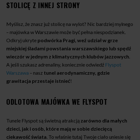
STOLICĘ Z INNEJ STRONY
Myślisz, że znasz już stolicę na wylot? Nic bardziej mylnego
– majówka w Warszawie może być pełna niespodzianek.
Odkryj ukryte
podwórka Pragi, weź udział w grze
miejskiej śladami powstania warszawskiego lub spędź
wieczór w jednym z klimatycznych klubów jazzowych
.
A jeśli szukasz adrenaliny, koniecznie odwiedź
Flyspot
Warszawa
– nasz
tunel aerodynamiczny, gdzie
grawitacja przestaje istnieć
!
ODLOTOWA MAJÓWKA WE FLYSPOT
Tunele Flyspot są świetną atrakcją
zarówno dla małych
dzieci, jak i osób, które mają w sobie dziecięcą
ciekawość świata
. To właśnie tutaj Twoje ciało uniesie się