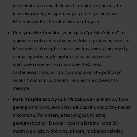
w Koninie na terenach dawnej kopalni. Zobaczysz tu
lazurową wodę, przypominającą egzotyczne plaże
Malediwów. Raj dla miłośników fotografii.
Pustynia Błędowska
– znana jako "polska Sahara", to
największy obszar pustynny w Polsce, położony w sercu
Małopolski. Rozległe piaski i wydmy tworzą niezwykły,
niemal egzotyczny krajobraz, idealny na piesze
wędrówki i wycieczki rowerowe. Jeśli więc
zastanawiasz się, co robić w majówkę, aby połączyć
relaks z cudnymi widokami, koniecznie odwiedź to
miejsce.
Park Krajobrazowy Łuk Mużakowa
– unikatowy twór
geologiczny w województwie lubuskim, widoczny nawet
z kosmosu. Park oferuje fascynującą ścieżkę
geoturystyczną "Dawna Kopalnia Babina" oraz 30-
metrową wieżę widokową, z której można podziwiać