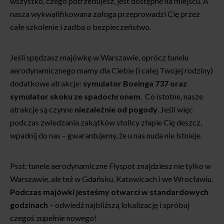
wszystko, czego potrzebujesz, jest dostępne na miejscu. A
nasza wykwalifikowana załoga przeprowadzi Cię przez
całe szkolenie i zadba o bezpieczeństwo.
Jeśli spędzasz majówkę w Warszawie, oprócz tunelu
aerodynamicznego mamy dla Ciebie (i całej Twojej rodziny)
dodatkowe atrakcje:
symulator Boeinga 737 oraz
symulator skoku ze spadochronem
. Co istotne, nasze
atrakcje są czynne
niezależnie od pogody
. Jeśli więc
podczas zwiedzania zakątków stolicy złapie Cię deszcz,
wpadnij do nas – gwarantujemy, że u nas nuda nie istnieje.
Psst: tunele aerodynamiczne Flyspot znajdziesz nie tylko w
Warszawie, ale też w Gdańsku, Katowicach i we Wrocławiu.
Podczas majówki jesteśmy otwarci w standardowych
godzinach
– odwiedź najbliższą lokalizację i spróbuj
czegoś zupełnie nowego!