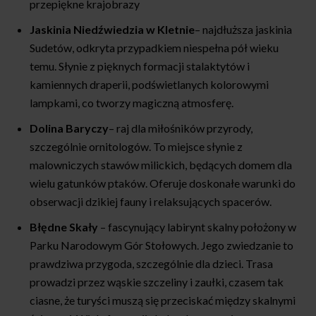
przepiękne krajobrazy
Jaskinia Niedźwiedzia w Kletnie
– najdłuższa jaskinia
Sudetów, odkryta przypadkiem niespełna pół wieku
temu. Słynie z pięknych formacji stalaktytów i
kamiennych draperii, podświetlanych kolorowymi
lampkami, co tworzy magiczną atmosferę.
Dolina Baryczy
– raj dla miłośników przyrody,
szczególnie ornitologów. To miejsce słynie z
malowniczych stawów milickich, będących domem dla
wielu gatunków ptaków. Oferuje doskonałe warunki do
obserwacji dzikiej fauny i relaksujących spacerów.
Błędne Skały
– fascynujący labirynt skalny położony w
Parku Narodowym Gór Stołowych. Jego zwiedzanie to
prawdziwa przygoda, szczególnie dla dzieci. Trasa
prowadzi przez wąskie szczeliny i zaułki, czasem tak
ciasne, że turyści muszą się przeciskać między skalnymi