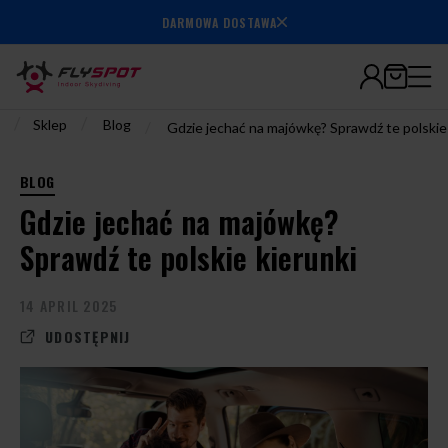
7.000.000+
DARMOWA DOSTAWA
wylatanych
minut
/
/
Sklep
Blog
/
Gdzie jechać na majówkę? Sprawdź te polskie 
BLOG
Gdzie jechać na majówkę?
Sprawdź te polskie kierunki
14 APRIL 2025
UDOSTĘPNIJ