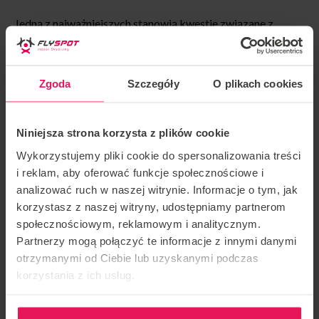
Jedną z najważniejszych stanowią kwestie związane z
poczuciem bezpieczeństwa uczestników. Chociaż skoki ze
spadochronem uchodzą za bardzo bezpieczne, a ryzyko
wystąpienia wypadku jest minimalne, to jednak występuje.
Zgoda
Szczegóły
O plikach cookies
Lot w tunelu aerodynamicznym jest natomiast
pozbawiony jakiegokolwiek ryzyka
, bo odbywa się w
Niniejsza strona korzysta z plików cookie
kontrolowanych warunkach. W razie jakiegokolwiek
zagrożenia
instruktor natychmiast zmniejsza prędkość i
Wykorzystujemy pliki cookie do spersonalizowania treści
pomaga wydostać się z komory
, więc ryzyko
i reklam, aby oferować funkcje społecznościowe i
wystąpienia wypadku jest niemal nieprawdopodobne.
analizować ruch w naszej witrynie. Informacje o tym, jak
korzystasz z naszej witryny, udostępniamy partnerom
społecznościowym, reklamowym i analitycznym.
Nie bez znaczenia pozostaje również kwestia wyposażenia.
Partnerzy mogą połączyć te informacje z innymi danymi
Przy skoku ze spadochronem uczestnik musi założyć
otrzymanymi od Ciebie lub uzyskanymi podczas
plecak ze spadochronem, który nie należy do najlżejszych –
korzystania z ich usług.
może ważyć od kilkunastu do kilkudziesięciu kilogramów.
Indoor skydiving odbywa się „na lekko”. Wystarczy założyć