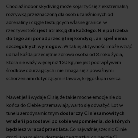
Chociaż indoor skydiving może kojarzyć się z ekstremalną
rozrywką przeznaczoną dla osób uzależnionych od
adrenaliny i ciągle testujących własne granice, w
rzeczywistości
jest atrakcją dla każdego
.
Nie potrzeba
do tego ani ponadprzeciętnej kondycji, ani spełnienia
szczególnych wymogów
. W takiej aktywności może wziąć
udział każda przeciętnie zdrowa osoba od 3. roku życia,
która nie waży więcej niż 130 kg, nie jest pod wpływem
środków odurzających i nie zmaga się z poważnymi
schorzeniami dotyczącymi stawów, kręgosłupa i serca.
Nawet jeśli wydaje Ci się, że takie mocne emocje nie do
końca do Ciebie przemawiają, warto się odważyć. Lot w
tunelu aerodynamicznym
dostarczy Ci niesamowitych
wrażeń i pozostawi po sobie wspomnienia, do których
będziesz wracać przez lata
. Co najważniejsze: nic Ci nie
grozi, a na miejscu dostaniesz wszystko, co będzie Ci