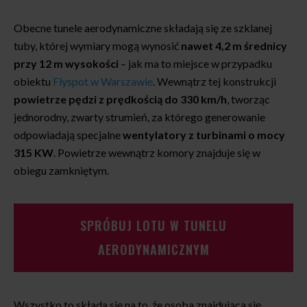
Obecne tunele aerodynamiczne składają się ze szklanej
tuby, której wymiary mogą wynosić
nawet 4,2 m średnicy
przy 12 m wysokości
– jak ma to miejsce w przypadku
obiektu
Flyspot w Warszawie
. Wewnątrz tej konstrukcji
powietrze pędzi z prędkością do 330 km/h
, tworząc
jednorodny, zwarty strumień, za którego generowanie
odpowiadają specjalne
wentylatory z turbinami o mocy
315 KW
. Powietrze wewnątrz komory znajduje się w
obiegu zamkniętym.
SPRÓBUJ LOTU W TUNELU
AERODYNAMICZNYM
Wszystko to składa się na to, że osoba znajdująca się