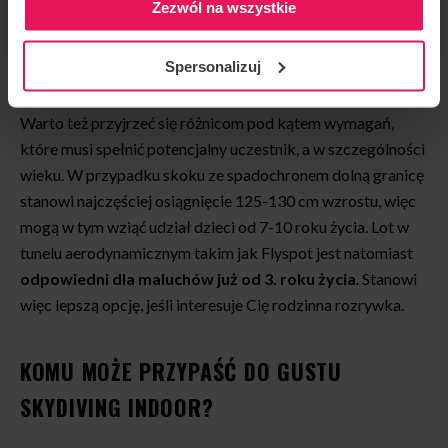
Zezwól na wszystkie
specjalny
kombinezon, kask, gogle i zatyczki do uszu
,
aby zapewnić sobie komfort i ochronę przed potencjalnymi
urazami.
Spersonalizuj
Warto też przyjrzeć się różnicom pod kątem wymagań,
które musi spełnić potencjalny uczestnik, a w szczególności
wieku. W przypadku skoku ze spadochronem dolną granicę
stanowi najczęściej osiągnięcie 125-130 cm wzrostu, więc
mogą w tym wziąć udział dzieci od 7-10 roku życia. Lot w
tunelu aerodynamicznym takim jak Flyspot jest natomiast
odpowiedni dla maluchów już od 3. roku życia
. Stanowi
więc lepszą opcję, jeśli interesuje Cię rodzinna rozrywka.
KOMU MOŻE PRZYPAŚĆ DO GUSTU
SKYDIVING INDOOR?