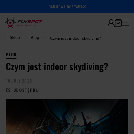
7.000.000+
DARMOWA DOSTAWA
wylatanych
minut
/
/
Sklep
Blog
/
Czym jest indoor skydiving?
BLOG
Czym jest indoor skydiving?
10 JULY 2025
UDOSTĘPNIJ