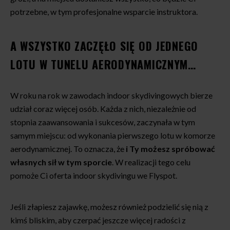
potrzebne, w tym profesjonalne wsparcie instruktora.
A WSZYSTKO ZACZĘŁO SIĘ OD JEDNEGO
LOTU W TUNELU AERODYNAMICZNYM…
W roku na rok w zawodach indoor skydivingowych bierze
udział coraz więcej osób. Każda z nich, niezależnie od
stopnia zaawansowania i sukcesów, zaczynała w tym
samym miejscu: od wykonania pierwszego lotu w komorze
aerodynamicznej. To oznacza, że
i Ty możesz spróbować
własnych sił w tym sporcie
. W realizacji tego celu
pomoże Ci oferta indoor skydivingu we Flyspot.
Jeśli złapiesz zajawkę, możesz również podzielić się nią z
kimś bliskim, aby czerpać jeszcze więcej radości z