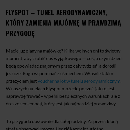
FLYSPOT – TUNEL AERODYNAMICZNY,
KTÓRY ZAMIENIA MAJÓWKĘ W PRAWDZIWĄ
PRZYGODĘ
Macie już plany na majówkę? Kilka wolnych dni to świetny
moment, aby zrobić coś wyjątkowego — coś, o czym dzieci
będą opowiadać znajomym przez cały tydzień, a dorośli
jeszcze długo wspominać z uśmiechem. Właśnie takim
przeżyciem jest
voucher na lot w tunelu aerodynamicznym
.
W naszych tunelach Flyspot możecie poczuć, jak to jest
naprawdę fruwać – w pełni bezpiecznych warunkach, ale z
dreszczem emocji, który jest jak najbardziej prawdziwy.
To przygoda dosłownie dla całej rodziny. Za przeszkloną
strefą obserwacji można śledzić każdy lot, głośno