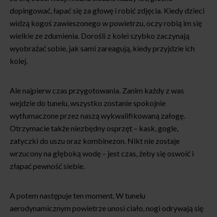
dopingować, łapać się za głowę i robić zdjęcia. Kiedy dzieci
widzą kogoś zawieszonego w powietrzu, oczy robią im się
wielkie ze zdumienia. Dorośli z kolei szybko zaczynają
wyobrażać sobie, jak sami zareagują, kiedy przyjdzie ich
kolej.
Ale najpierw czas przygotowania. Zanim każdy z was
wejdzie do tunelu, wszystko zostanie spokojnie
wytłumaczone przez naszą wykwalifikowaną załogę.
Otrzymacie także niezbędny osprzęt – kask, gogle,
zatyczki do uszu oraz kombinezon. Nikt nie zostaje
wrzucony na głęboką wodę – jest czas, żeby się oswoić i
złapać pewność siebie.
A potem następuje
ten
moment. W tunelu
aerodynamicznym powietrze unosi ciało, nogi odrywają się