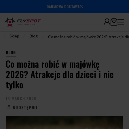
7.000.000+
DARMOWA DOSTAWA
wylatanych
minut
/
/
Sklep
Blog
/
Co można robić w majówkę 2026? Atrakcje dla d
BLOG
Co można robić w majówkę
2026? Atrakcje dla dzieci i nie
tylko
18 MARCH 2026
UDOSTĘPNIJ