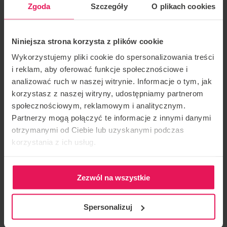
Zgoda
Szczegóły
O plikach cookies
GDZIE JECHAĆ NA MAJÓWKĘ?
Niniejsza strona korzysta z plików cookie
Wykorzystujemy pliki cookie do spersonalizowania treści
i reklam, aby oferować funkcje społecznościowe i
CO MOŻNA ROBIĆ W MAJÓWKĘ, GDY
analizować ruch w naszej witrynie. Informacje o tym, jak
korzystasz z naszej witryny, udostępniamy partnerom
POGODA NIE SPRZYJA?
społecznościowym, reklamowym i analitycznym.
Partnerzy mogą połączyć te informacje z innymi danymi
Deszcz, wiatr i niska temperatura potrafią skutecznie
otrzymanymi od Ciebie lub uzyskanymi podczas
korzystania z ich usług.
pokrzyżować nawet najlepiej zapowiadające się plany na
majówkę. Nie oznacza to jednak, że cały dzień trzeba
spędzić w hotelowym pokoju albo w domu. Wystarczy
Zezwól na wszystkie
przesunąć uwagę z aktywności plenerowych na miejsca,
które dają dzieciom ruch, dorosłym oddech, a wszystkim
Spersonalizuj
razem poczucie dobrze wykorzystanego czasu.