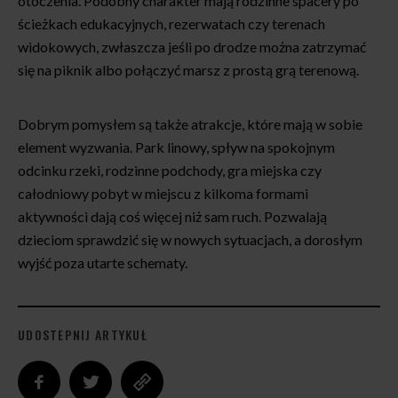
otoczenia. Podobny charakter mają rodzinne spacery po
ścieżkach edukacyjnych, rezerwatach czy terenach
widokowych, zwłaszcza jeśli po drodze można zatrzymać
się na piknik albo połączyć marsz z prostą grą terenową.
Dobrym pomysłem są także atrakcje, które mają w sobie
element wyzwania. Park linowy, spływ na spokojnym
odcinku rzeki, rodzinne podchody, gra miejska czy
całodniowy pobyt w miejscu z kilkoma formami
aktywności dają coś więcej niż sam ruch. Pozwalają
dzieciom sprawdzić się w nowych sytuacjach, a dorosłym
wyjść poza utarte schematy.
UDOSTEPNIJ ARTYKUŁ