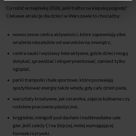
Co robić w majówkę 2026, jeśli trafisz na kiepską pogodę?
Ciekawe atrakcje dla dzieci w Warszawie to chociażby:
nowoczesne centra aktywności, które zapewniają silne
wrażenia niezależnie od warunków na zewnątrz,
centra nauki i wystawy interaktywne, gdzie dzieci mogą
dotykać, sprawdzać i eksperymentować, zamiast tylko
oglądać,
parki trampolin i hale sportowe, które pozwalają
spożytkować energię także wtedy, gdy cały dzień pada,
warsztaty kreatywne, jak ceramika, zajęcia kulinarne czy
rodzinne pracownie plastyczne,
kręgielnie, minigolf pod dachem i multimedialne sale
gier, jeśli zależy Ci na lżejszej, mniej wymagającej
formule rozrywki.