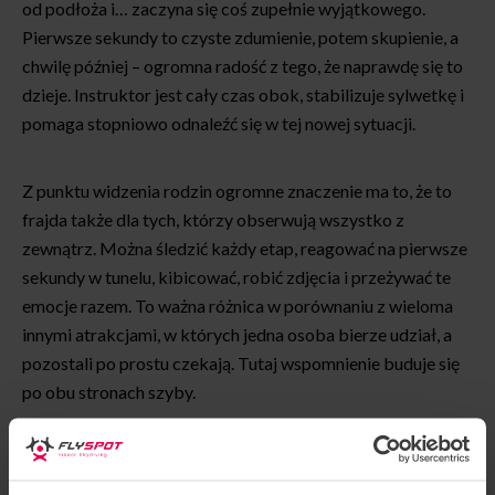
od podłoża i… zaczyna się coś zupełnie wyjątkowego.
Pierwsze sekundy to czyste zdumienie, potem skupienie, a
chwilę później – ogromna radość z tego, że naprawdę się to
dzieje. Instruktor jest cały czas obok, stabilizuje sylwetkę i
pomaga stopniowo odnaleźć się w tej nowej sytuacji.
Z punktu widzenia rodzin ogromne znaczenie ma to, że to
frajda także dla tych, którzy obserwują wszystko z
zewnątrz. Można śledzić każdy etap, reagować na pierwsze
sekundy w tunelu, kibicować, robić zdjęcia i przeżywać te
emocje razem. To ważna różnica w porównaniu z wieloma
innymi atrakcjami, w których jedna osoba bierze udział, a
pozostali po prostu czekają. Tutaj wspomnienie buduje się
po obu stronach szyby.
A jeśli majówka okaże się hitem? Flyspot nie potrzebuje
żadnej specjalnej okazji, żeby tu wrócić.