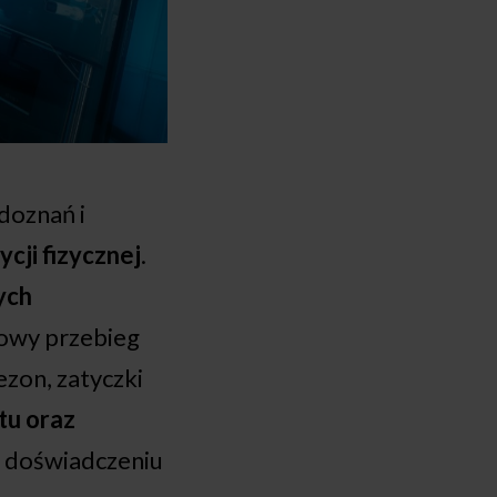
doznań i
cji fizycznej
.
ych
łowy przebieg
zon, zatyczki
tu oraz
 doświadczeniu