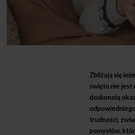
Zbliżają się im
święto nie jest
doskonałą okazj
odpowiedniego
trudności, zwła
pomysłów, któr