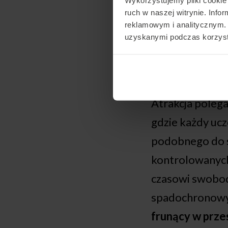
aerodynamiczn
ruch w naszej witrynie. Inf
reklamowym i analitycznym. 
uzyskanymi podczas korzysta
Atrakcja poleg
gdzie każdy uc
podobnego do s
kontrolowanych
czasowi swobo
spadochronowyc
frunący w prze