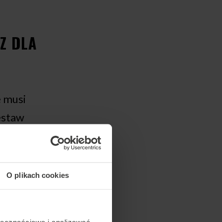
Z DLA
e musi
estaw
ył wybrany z
owanego.
 dobrego
O plikach cookies
nego
 tunelu
ołecznościowe i analizować