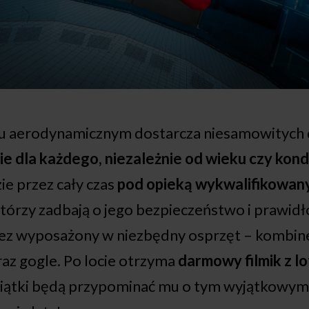
lu aerodynamicznym dostarcza niesamowitych 
 dla każdego, niezależnie od wieku czy kondy
zie przez cały czas
pod opieką wykwalifikowan
którzy zadbają o jego bezpieczeństwo i prawid
 tez wyposażony w niezbędny osprzęt – kombine
raz gogle. Po locie otrzyma
darmowy filmik z lo
miątki będą przypominać mu o tym wyjątkowym