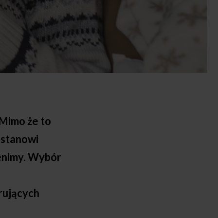
 Mimo że to
ż stanowi
cenimy. Wybór
irujących