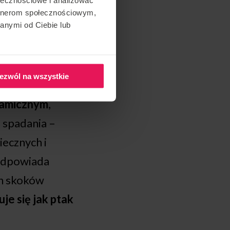
artnerom społecznościowym,
anymi od Ciebie lub
ezwól na wszystkie
namicznym
,
 spadania –
ecznych i
 odpowiada
h skoków
je się jak ptak