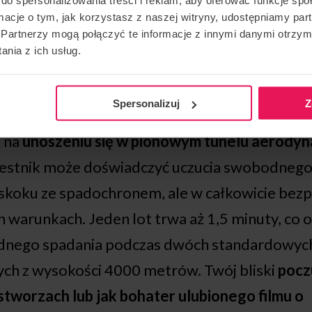
ym Flyspot
!
ormacje o tym, jak korzystasz z naszej witryny, udostępniamy p
Partnerzy mogą połączyć te informacje z innymi danymi otrzym
nia z ich usług.
KUP ORYGINALNY PREZENT NA IMIENINY
Spersonalizuj
Z
a na
unoszeniu się w pionowym tunelu aerody
zestnik może doświadczyć uczucia swobodnego
koku ze spadochronem, ale w całkowicie bezpi
 warunkach. Jeden lot trwa aż 1,5 minuty, co
dnego spadania podczas dwóch standardowyc
h z wysokości 4000 metrów. Twój bliski
poczu
stworzach lub jak bohater ulubionego filmu o