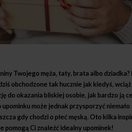
ieniny Twojego męża, taty, brata albo dziadka?
 dziś obchodzone tak hucznie jak kiedyś, wcią
ę do okazania bliskiej osobie, jak bardzo ją 
 upominku może jednak przysporzyć niemało
szcza gdy chodzi o płeć męską. Oto kilka insp
e pomogą Ci znaleźć idealny upominek!