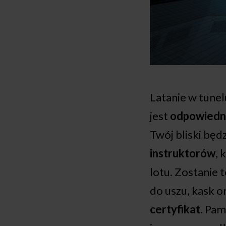
Latanie w tune
jest
odpowiednie
Twój bliski będ
instruktorów
, 
lotu. Zostanie
do uszu, kask o
certyfikat
. Pa