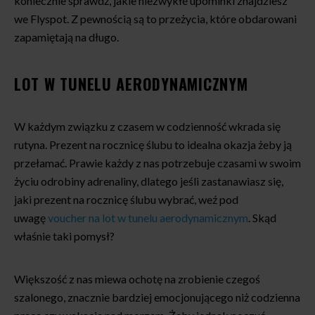
koniecznie sprawdź, jakie niezwykłe upominki znajdziesz
we Flyspot. Z pewnością są to przeżycia, które obdarowani
zapamiętają na długo.
LOT W TUNELU AERODYNAMICZNYM
W każdym związku z czasem w codzienność wkrada się
rutyna. Prezent na rocznicę ślubu to idealna okazja żeby ją
przełamać. Prawie każdy z nas potrzebuje czasami w swoim
życiu odrobiny adrenaliny, dlatego jeśli zastanawiasz się,
jaki prezent na rocznicę ślubu wybrać, weź pod
uwagę
voucher na lot w tunelu aerodynamicznym
. Skąd
właśnie taki pomysł?
Większość z nas miewa ochotę na zrobienie czegoś
szalonego, znacznie bardziej emocjonującego niż codzienna