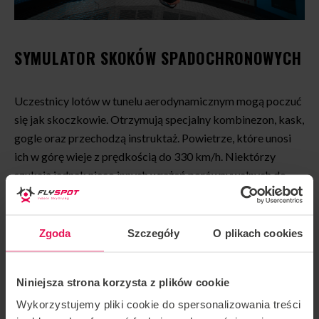
SYMULATOR SKOKÓW SPADOCHRONOWYCH
Uczestnicy lotów w tunelu aerodynamicznym mogą poczuć
się jak skoczkowie. Otrzymują specjalny kombinezon, kask,
gogle oraz przechodzą instruktaż. Powietrze, które unosi
ich w górę wieje z prędkością do 330 km/h. Niektórzy
szukają jednak nieco innych wrażeń porównywalnych do
skoku ze spadochronem. Co zatem można im
zaproponować jako prezent na rocznicę ślubu?
Symulator
skoków spadochronowych
to nowa atrakcja w ofercie
Zgoda
Szczegóły
O plikach cookies
Flyspot Warszawa.
Niniejsza strona korzysta z plików cookie
Czym różni się symulator od lotu w tunelu? Przede
Wykorzystujemy pliki cookie do spersonalizowania treści
wszystkim widokami i odczuciami. Celem tej atrakcji jest