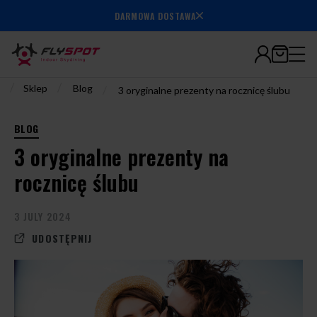
7.000.000+
DARMOWA DOSTAWA
wylatanych
minut
/
/
Sklep
Blog
/
3 oryginalne prezenty na rocznicę ślubu
BLOG
3 oryginalne prezenty na
rocznicę ślubu
3 JULY 2024
UDOSTĘPNIJ