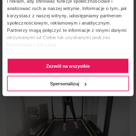
i reklam, aby oferować funkcje społecznościowe i
wierne oddanie sytuacji, w której uczestnik decyduje się na
analizować ruch w naszej witrynie. Informacje o tym, jak
skok ze spadochronem. Zapinany jest zatem w specjalną
korzystasz z naszej witryny, udostępniamy partnerom
uprząż, którą miałby na sobie podczas prawdziwego skoku.
społecznościowym, reklamowym i analitycznym.
Z kolei za to co widzi odpowiadają wysokiej klasy gogle VR,
Partnerzy mogą połączyć te informacje z innymi danymi
dzięki którym kontrolowane warunki symulatora we
otrzymanymi od Ciebie lub uzyskanymi podczas
Flyspot zamienią się w niemal namacalne przestworza.
korzystania z ich usług.
Zezwól na wszystkie
Spersonalizuj