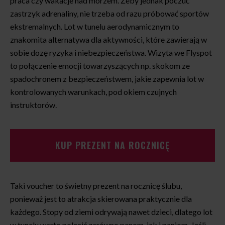
praca czy wakacje nad morzem. Żeby jednak poczuć
zastrzyk adrenaliny, nie trzeba od razu próbować sportów
ekstremalnych. Lot w tunelu aerodynamicznym to
znakomita alternatywa dla aktywności, które zawierają w
sobie dozę ryzyka i niebezpieczeństwa. Wizyta we Flyspot
to połączenie emocji towarzyszących np. skokom ze
spadochronem z bezpieczeństwem, jakie zapewnia lot w
kontrolowanych warunkach, pod okiem czujnych
instruktorów.
KUP PREZENT NA ROCZNICĘ
Taki voucher to świetny prezent na rocznicę ślubu,
ponieważ jest to atrakcja skierowana praktycznie dla
każdego. Stopy od ziemi odrywają nawet dzieci, dlatego lot
w tunelu warto polecić zarówno panom, jak i paniom. Jeśli