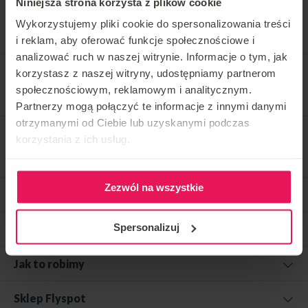
Niniejsza strona korzysta z plików cookie
ZAREZERWUJ LOT
Wykorzystujemy pliki cookie do spersonalizowania treści
i reklam, aby oferować funkcje społecznościowe i
analizować ruch w naszej witrynie. Informacje o tym, jak
korzystasz z naszej witryny, udostępniamy partnerom
SPRAWDŹ NASZ SKLEP
społecznościowym, reklamowym i analitycznym.
Partnerzy mogą połączyć te informacje z innymi danymi
otrzymanymi od Ciebie lub uzyskanymi podczas
korzystania z ich usług.
SKONTAKTUJ SIĘ Z NAMI
Zezwól na wszystkie
Flyspot
Spersonalizuj
Dla kogo?
Jak to robimy
Sklep Flyspot